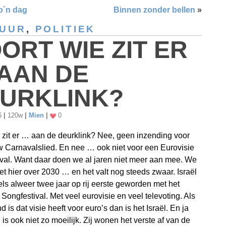
o´n dag
Binnen zonder bellen
»
TUUR
,
POLITIEK
ORT WIE ZIT ER
AAN DE
URKLINK?
26
|
120w
|
Mien
|
0
 zit er … aan de deurklink? Nee, geen inzending voor
 Carnavalslied. En nee … ook niet voor een Eurovisie
val. Want daar doen we al jaren niet meer aan mee. We
t hier over 2030 … en het valt nog steeds zwaar. Israël
els alweer twee jaar op rij eerste geworden met het
 Songfestival. Met veel eurovisie en veel televoting. Als
d is dat visie heeft voor euro’s dan is het Israël. En ja
 is ook niet zo moeilijk. Zij wonen het verste af van de