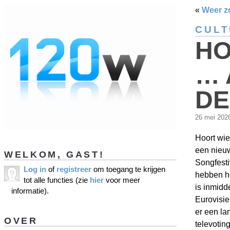
«
Weer z
CUL
HO
… 
DE
26 mei 20
Hoort wie
een nieuw
WELKOM, GAST!
Songfesti
Log in
of
registreer
om toegang te krijgen
hebben he
tot alle functies (zie
hier
voor meer
is inmidd
informatie).
Eurovisie
er een lan
OVER
televoting