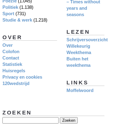
Poëzie
(1.045)
– Times without
Politiek
(1.138)
years and
Sport
(731)
seasons
Studie & werk
(1.218)
LEZEN
OVER
Schrijversoverzicht
Over
Willekeurig
Colofon
Weekthema
Contact
Buiten het
Statistiek
weekthema
Huisregels
Privacy en cookies
LINKS
120wedstrijd
Moffelwoord
ZOEKEN