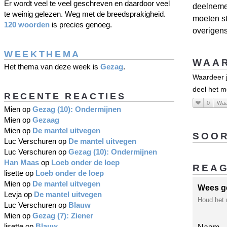
Er wordt veel te veel geschreven en daardoor veel
deelneme
te weinig gelezen. Weg met de breedsprakigheid.
moeten st
120 woorden
is precies genoeg.
overigens
WEEKTHEMA
WAAR
Het thema van deze week is
Gezag
.
Waardeer j
deel het m
RECENTE REACTIES
0
Waa
Mien
op
Gezag (10): Ondermijnen
Mien
op
Gezaag
Mien
op
De mantel uitvegen
SOOR
Luc Verschuren
op
De mantel uitvegen
Luc Verschuren
op
Gezag (10): Ondermijnen
Han Maas
op
Loeb onder de loep
REA
lisette
op
Loeb onder de loep
Mien
op
De mantel uitvegen
Wees g
Levja
op
De mantel uitvegen
Houd het 
Luc Verschuren
op
Blauw
Mien
op
Gezag (7): Ziener
lisette
op
Blauw