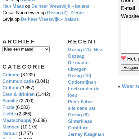
Naam
Han Maas
op
De heer Vreeswijk – balans
E-mail
Cesar Noordewier
op
Gezag (7): Ziener
Website
Levja
op
De heer Vreeswijk – balans
ARCHIEF
RECENT
Gezag (11): Niks
Gezaag
Heb j
De mantel
CATEGORIE
uitvegen
Column
(3.232)
Gezag (10):
Communicatie
(9.041)
Ondermijnen
«
Weer z
Cultuur
(3.857)
Loeb onder de
Eten & drinken
(1.442)
loep
Familie
(2.700)
Peter Faber
Fictie
(6.083)
allemans pet
Liefde
(2.866)
Gezag (9):
Maatschappij
(6.638)
Sinterklaas
Mensen
(10.175)
Confiture
Natuur
(1.757)
Jerney Kaagman