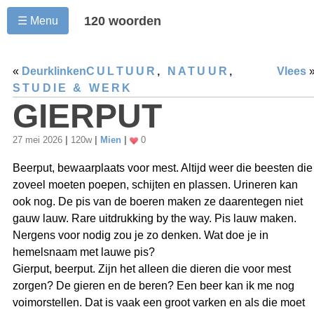
120 woorden
☰ Menu
«
Deurklinken
CULTUUR
,
NATUUR
,
Vlees
STUDIE & WERK
GIERPUT
27 mei 2026
|
120w
|
Mien
|
0
Beerput, bewaarplaats voor mest. Altijd weer die beesten die
zoveel moeten poepen, schijten en plassen. Urineren kan
ook nog. De pis van de boeren maken ze daarentegen niet
gauw lauw. Rare uitdrukking by the way. Pis lauw maken.
Nergens voor nodig zou je zo denken. Wat doe je in
hemelsnaam met lauwe pis?
Gierput, beerput. Zijn het alleen die dieren die voor mest
zorgen? De gieren en de beren? Een beer kan ik me nog
voimorstellen. Dat is vaak een groot varken en als die moet