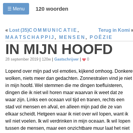
120 woorden
☰ Menu
«
Lost (35)
COMMUNICATIE
,
Terug in Komi
MAATSCHAPPIJ
,
MENSEN
,
POËZIE
IN MIJN HOOFD
28 september 2019
|
120w
|
Gastschrijver
|
0
Lopend over mijn pad vol emoties, kijkend omhoog. Donkere
wolken, niets meer dan gedachten. Zonnestralen vind je niet
in mijn hoofd. Wel stemmen die me dingen toefluisteren,
dingen die ik niet wil horen maar waarvan ik weet dat ze
waar zijn. Links een oceaan vol tijd en tranen, rechts een
stad vol mensen en afval, en alleen mijn pad die ze van
elkaar scheidt. Hetgeen waar ik niet over wil lopen, want ik
wil niet voelen. Ik wil verdrinken in mijn oceaan. Ik wil lopen
tussen de mensen, maar een onzichtbare muur laat het niet