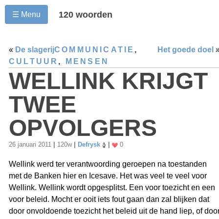
120 woorden
☰ Menu
«
De slagerij
COMMUNICATIE
,
Het goede doel
CULTUUR
,
MENSEN
WELLINK KRIJGT
TWEE
OPVOLGERS
26 januari 2011
|
120w
|
Defrysk
|
0
Wellink werd ter verantwoording geroepen na toestanden
met de Banken hier en Icesave. Het was veel te veel voor
Wellink. Wellink wordt opgesplitst. Een voor toezicht en een
voor beleid. Mocht er ooit iets fout gaan dan zal blijken dat
door onvoldoende toezicht het beleid uit de hand liep, of doo