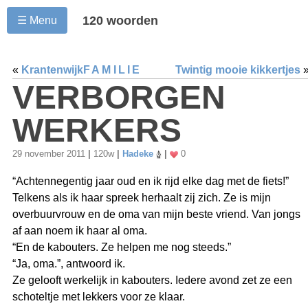
120 woorden
☰ Menu
«
Krantenwijk
FAMILIE
Twintig mooie kikkertjes
VERBORGEN
WERKERS
29 november 2011
|
120w
|
Hadeke
|
0
“Achtennegentig jaar oud en ik rijd elke dag met de fiets!”
Telkens als ik haar spreek herhaalt zij zich. Ze is mijn
overbuurvrouw en de oma van mijn beste vriend. Van jongs
af aan noem ik haar al oma.
“En de kabouters. Ze helpen me nog steeds.”
“Ja, oma.”, antwoord ik.
Ze gelooft werkelijk in kabouters. Iedere avond zet ze een
schoteltje met lekkers voor ze klaar.