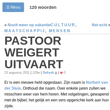
120 woorden
☰ Menu
«
Nooit meer op vakantie
CULTUUR
,
Net echt
MAATSCHAPPIJ
,
MENSEN
PASTOOR
WEIGERT
UITVAART
23 augustus 2011
|
120w
|
Defrysk
|
0
Er is een nieuwe held opgestaan. Zijn naam is
Norbert van
der Sluis
. Onthoud die naam. Over enkele jaren zullen we
misschien weer van hem horen. Met volgelingen, gewapend
met de bijbel, het gelijk en een vers opgerichte kerk aan hun
zijde.