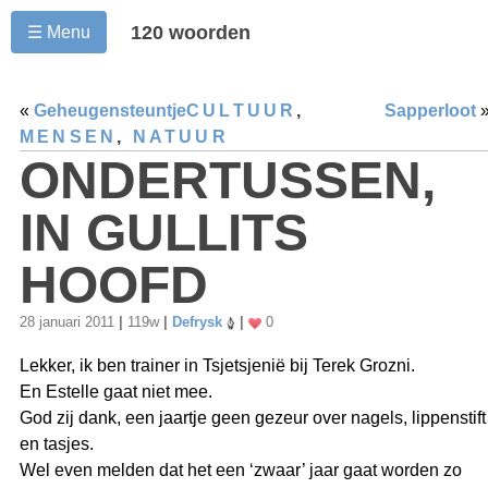
120 woorden
☰ Menu
«
Geheugensteuntje
CULTUUR
,
Sapperloot
MENSEN
,
NATUUR
ONDERTUSSEN,
IN GULLITS
HOOFD
28 januari 2011
|
119w
|
Defrysk
|
0
Lekker, ik ben trainer in Tsjetsjenië bij Terek Grozni.
En Estelle gaat niet mee.
God zij dank, een jaartje geen gezeur over nagels, lippenstift
en tasjes.
Wel even melden dat het een ‘zwaar’ jaar gaat worden zo