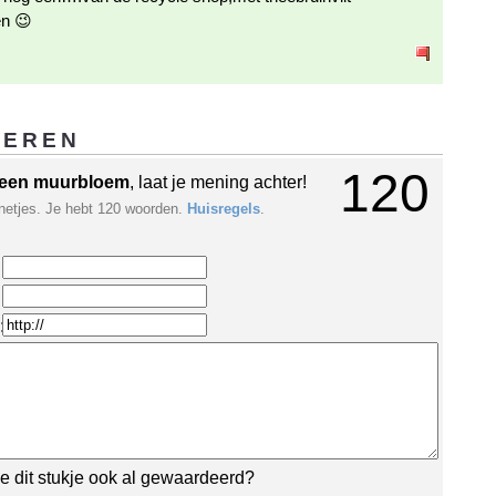
n 😉
GEREN
120
een muurbloem
, laat je mening achter!
netjes. Je hebt 120 woorden.
Huisregels
.
:
e dit stukje ook al gewaardeerd?