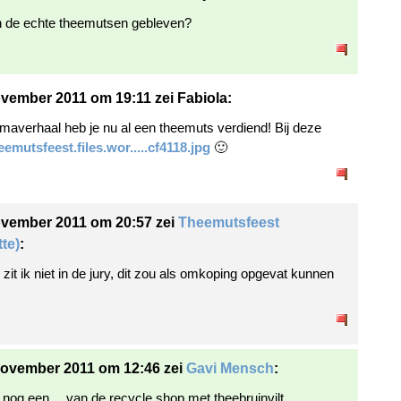
n de echte theemutsen gebleven?
vember 2011 om 19:11 zei Fabiola:
omaverhaal heb je nu al een theemuts verdiend! Bij deze
heemutsfeest.files.wor.....cf4118.jpg
🙂
ovember 2011 om 20:57 zei
Theemutsfeest
tte)
:
zit ik niet in de jury, dit zou als omkoping opgevat kunnen
november 2011 om 12:46 zei
Gavi Mensch
:
r nog een….van de recycle shop,met theebruinvilt