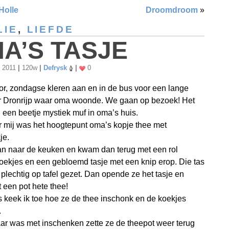
Holle
Droomdroom
»
LIE
,
LIEFDE
A’S TASJE
r 2011
|
120w
|
Defrysk
|
0
oor, zondagse kleren aan en in de bus voor een lange
ar Dronrijp waar oma woonde. We gaan op bezoek! Het
jd een beetje mystiek muf in oma’s huis.
 mij was het hoogtepunt oma’s kopje thee met
je.
an naar de keuken en kwam dan terug met een rol
koekjes en een gebloemd tasje met een knip erop. Die tas
plechtig op tafel gezet. Dan opende ze het tasje en
t een pot hete thee!
keek ik toe hoe ze de thee inschonk en de koekjes
.
aar was met inschenken zette ze de theepot weer terug