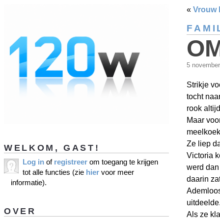
«
Vrouw 
FAMI
OM
5 novembe
Strikje v
tocht na
rook alti
Maar voor
meelkoek
Ze liep d
WELKOM, GAST!
Victoria 
Log in
of
registreer
om toegang te krijgen
werd dan 
tot alle functies (zie
hier
voor meer
daarin za
informatie).
Ademloos 
uitdeelde
OVER
Als ze kl