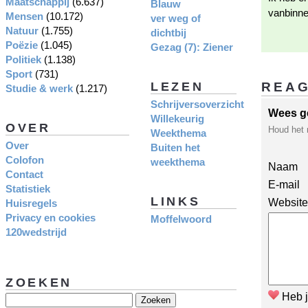
Maatschappij
(6.637)
Blauw
vanbinne
Mensen
(10.172)
ver weg of
Natuur
(1.755)
dichtbij
Poëzie
(1.045)
Gezag (7): Ziener
Politiek
(1.138)
Sport
(731)
LEZEN
REA
Studie & werk
(1.217)
Schrijversoverzicht
Wees g
Willekeurig
OVER
Houd het 
Weekthema
Over
Buiten het
Colofon
weekthema
Naam
Contact
E-mail
Statistiek
LINKS
Website
Huisregels
Privacy en cookies
Moffelwoord
120wedstrijd
ZOEKEN
Heb j