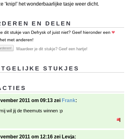
e ‘knip!’ het wonderbaarlijke tasje weer dicht.
DEREN EN DELEN
e dit stukje van Defrysk of juist niet? Geef hieronder een
 het met anderen!
rderen!
Waardeer je dit stukje? Geef een hartje!
TGELIJKE STUKJES
ACTIES
ovember 2011 om 09:13 zei
Frank
:
ij wil jij de theemuts winnen :p
vember 2011 om 12:16 zei Levja: