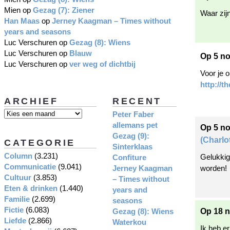
Mien
op
Gezag (7): Ziener
Waar zij
Han Maas
op
Jerney Kaagman – Times without
years and seasons
Luc Verschuren
op
Gezag (8): Wiens
Luc Verschuren
op
Blauw
Op 5 no
Luc Verschuren
op
ver weg of dichtbij
Voor je 
http://t
ARCHIEF
RECENT
Peter Faber
allemans pet
Op 5 n
Gezag (9):
(Charlo
CATEGORIE
Sinterklaas
Column
(3.231)
Gelukkig 
Confiture
Communicatie
(9.041)
Jerney Kaagman
worden!
Cultuur
(3.853)
– Times without
Eten & drinken
(1.440)
years and
Familie
(2.699)
seasons
Fictie
(6.083)
Gezag (8): Wiens
Op 18 
Liefde
(2.866)
Waterkou
Ik heb e