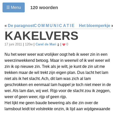
120 woorden
☰ Menu
«
De paragnost
COMMUNICATIE
Het bloemperkje
KAKELVERS
17 juni 2011
|
120w
|
Carel de Mari
|
0
Nu het weer weer wat vrolijker oogt heb ik weer zin in een
weerzinwekkend betoog. Maar in weerwil of ik wel weer wil
zin ik op nieuwe zin. Trek als je wilt, je kunt de zin uit me
trekken maar de wil trekt zijn eigen plan. Dus lacht het lam
niet als ik het slacht. Ach, dit lam was zich al lam
geschrokken en eenmaal lam huppel je toch niet meer in de
wei. Als lam dan, wij wel. Rijp voor de slacht zou ik zeggen,
weer of geen weer, rijp of geen rijp.
Het lijkt me geen baude bewering als die zin over de
lamsbout leidt tot volstrekte onzin, ik lijd aan wijdgewaande