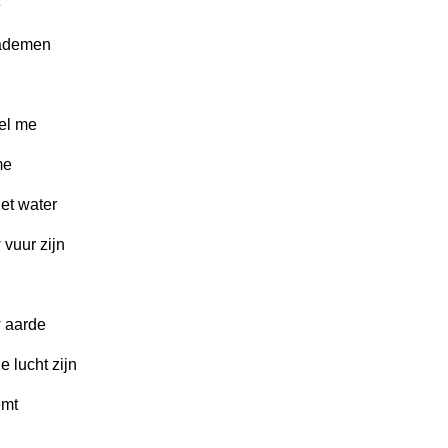
e
ademen
el me
me
het water
 vuur zijn
w aarde
e lucht zijn
emt