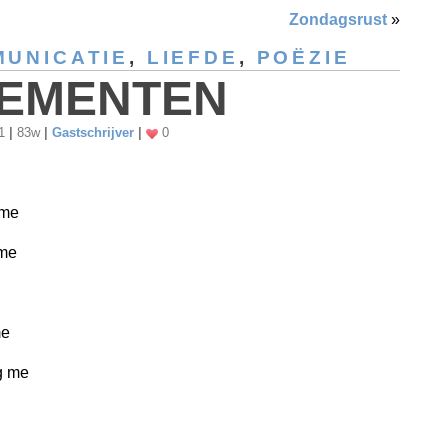
Zondagsrust
»
UNICATIE
,
LIEFDE
,
POËZIE
EMENTEN
11
|
83w
|
Gastschrijver
|
0
 me
me
me
g me