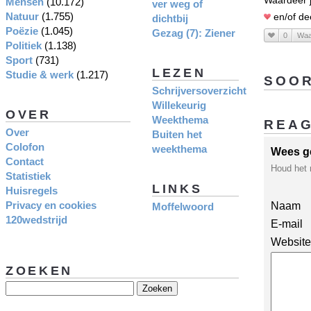
Waardeer j
Mensen
(10.172)
ver weg of
Natuur
(1.755)
en/of de
dichtbij
Poëzie
(1.045)
Gezag (7): Ziener
0
Waa
Politiek
(1.138)
Sport
(731)
LEZEN
Studie & werk
(1.217)
SOOR
Schrijversoverzicht
Willekeurig
OVER
Weekthema
REA
Over
Buiten het
Colofon
weekthema
Wees g
Contact
Houd het 
Statistiek
LINKS
Huisregels
Privacy en cookies
Naam
Moffelwoord
120wedstrijd
E-mail
Website
ZOEKEN