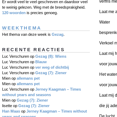
verfris m
Er wordt veel te veel geschreven en daardoor veel
te weinig gelezen. Weg met de breedsprakigheid.
Laat me 
120 woorden
is precies genoeg.
Water
WEEKTHEMA
besprenk
Het thema van deze week is
Gezag
.
Verkoel 
RECENTE REACTIES
Laat mij 
Luc Verschuren
op
Gezag (8): Wiens
Luc Verschuren
op
Blauw
voor jouw
Luc Verschuren
op
ver weg of dichtbij
Luc Verschuren
op
Gezag (7): Ziener
Het water
Mien
op
allemans pet
Mien
op
allemans pet
voor jou
Luc Verschuren
op
Jerney Kaagman – Times
without years and seasons
Laat mij d
Mien
op
Gezag (7): Ziener
lisette
op
Gezag (7): Ziener
die jij ad
Han Maas
op
Jerney Kaagman – Times without
De lucht
years and seasons