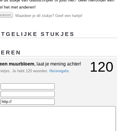
e dit stukje van Gastschrijver of juist niet? Geef hieronder een
el het met anderen!
rderen!
Waardeer je dit stukje? Geef een hartje!
TGELIJKE STUKJES
GEREN
120
een muurbloem
, laat je mening achter!
netjes. Je hebt 120 woorden.
Huisregels
.
: