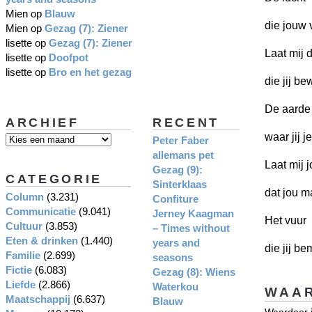
Mien
op
Blauw
die jouw 
Mien
op
Gezag (7): Ziener
lisette
op
Gezag (7): Ziener
Laat mij 
lisette
op
Doofpot
lisette
op
Bro en het gezag
die jij b
De aarde
ARCHIEF
RECENT
waar jij j
Peter Faber
allemans pet
Laat mij 
Gezag (9):
CATEGORIE
Sinterklaas
dat jou 
Column
(3.231)
Confiture
Communicatie
(9.041)
Jerney Kaagman
Het vuur
Cultuur
(3.853)
– Times without
Eten & drinken
(1.440)
years and
die jij be
Familie
(2.699)
seasons
Fictie
(6.083)
Gezag (8): Wiens
Liefde
(2.866)
Waterkou
WAAR
Maatschappij
(6.637)
Blauw