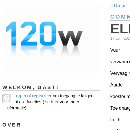
«
De pil
COMM
EL
17 april 20
Vuur
verwarm
Vervaag 
Aarde
WELKOM, GAST!
Log in
of
registreer
om toegang te krijgen
koester 
tot alle functies (zie
hier
voor meer
informatie).
Toe draa
Lucht
OVER