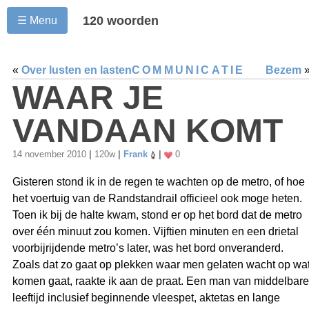
120 woorden
☰ Menu
«
Over lusten en lasten
COMMUNICATIE
Bezem
WAAR JE
VANDAAN KOMT
14 november 2010
|
120w
|
Frank
|
0
Gisteren stond ik in de regen te wachten op de metro, of hoe
het voertuig van de Randstandrail officieel ook moge heten.
Toen ik bij de halte kwam, stond er op het bord dat de metro
over één minuut zou komen. Vijftien minuten en een drietal
voorbijrijdende metro’s later, was het bord onveranderd.
Zoals dat zo gaat op plekken waar men gelaten wacht op wa
komen gaat, raakte ik aan de praat. Een man van middelbare
leeftijd inclusief beginnende vleespet, aktetas en lange