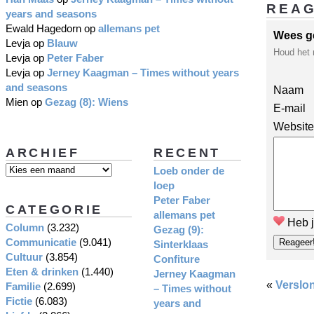
REA
years and seasons
Ewald Hagedorn
op
allemans pet
Wees g
Levja
op
Blauw
Houd het 
Levja
op
Peter Faber
Levja
op
Jerney Kaagman – Times without years
and seasons
Naam
Mien
op
Gezag (8): Wiens
E-mail
Website
ARCHIEF
RECENT
Loeb onder de
loep
Peter Faber
CATEGORIE
allemans pet
Heb j
Column
(3.232)
Gezag (9):
Communicatie
(9.041)
Sinterklaas
Cultuur
(3.854)
Confiture
Eten & drinken
(1.440)
Jerney Kaagman
«
Verslo
Familie
(2.699)
– Times without
Fictie
(6.083)
years and