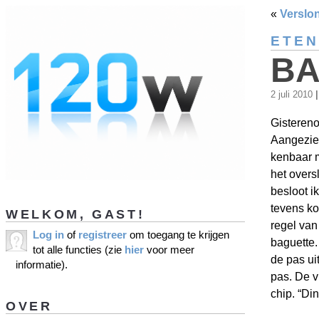
«
Verslo
ETEN
BA
2 juli 2010
|
Gistereno
Aangezie
kenbaar 
het overs
besloot i
tevens ko
WELKOM, GAST!
regel van
Log in
of
registreer
om toegang te krijgen
baguette.
tot alle functies (zie
hier
voor meer
de pas ui
informatie).
pas. De v
chip. “Di
OVER