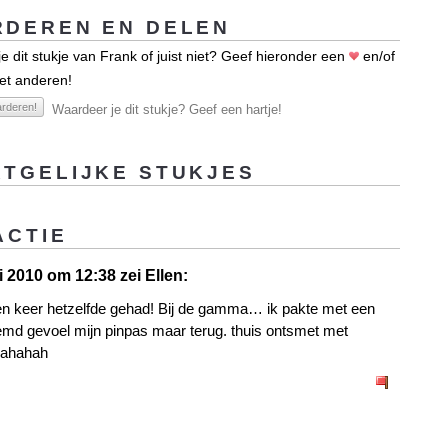
DEREN EN DELEN
e dit stukje van Frank of juist niet? Geef hieronder een
en/of
et anderen!
rderen!
Waardeer je dit stukje? Geef een hartje!
TGELIJKE STUKJES
ACTIE
i 2010 om 12:38 zei Ellen:
en keer hetzelfde gehad! Bij de gamma… ik pakte met een
emd gevoel mijn pinpas maar terug. thuis ontsmet met
hahahah