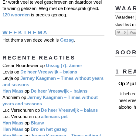
Er wordt veel te veel geschreven en daardoor veel
WAAR
te weinig gelezen. Weg met de breedsprakigheid.
120 woorden
is precies genoeg.
Waardeer j
deel het m
WEEKTHEMA
0
Waa
Het thema van deze week is
Gezag
.
SOOR
RECENTE REACTIES
Cesar Noordewier
op
Gezag (7): Ziener
1 RE
Levja
op
De heer Vreeswijk – balans
Levja
op
Jerney Kaagman – Times without years
Op 2 jul
and seasons
Han Maas
op
De heer Vreeswijk – balans
Ik heb e
Anoniem
op
Jerney Kaagman – Times without
heel vre
years and seasons
alcohol 
Luc Verschuren
op
De heer Vreeswijk – balans
Luc Verschuren
op
allemans pet
Han Maas
op
Blauw
Han Maas
op
Bro en het gezag
Han Maas
op
Jerney Kaagman – Times without