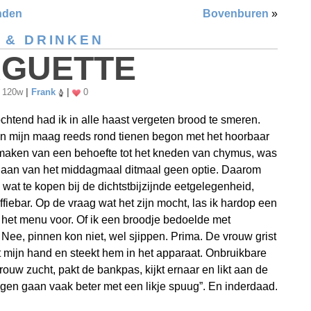
nden
Bovenburen
»
 & DRINKEN
GUETTE
120w
|
Frank
|
0
chtend had ik in alle haast vergeten brood te smeren.
n mijn maag reeds rond tienen begon met het hoorbaar
maken van een behoefte tot het kneden van chymus, was
laan van het middagmaal ditmaal geen optie. Daarom
k wat te kopen bij de dichtstbijzijnde eetgelegenheid,
ffiebar. Op de vraag wat het zijn mocht, las ik hardop een
 het menu voor. Of ik een broodje bedoelde met
 Nee, pinnen kon niet, wel sjippen. Prima. De vrouw grist
t mijn hand en steekt hem in het apparaat. Onbruikbare
rouw zucht, pakt de bankpas, kijkt ernaar en likt aan de
ngen gaan vaak beter met een likje spuug”. En inderdaad.