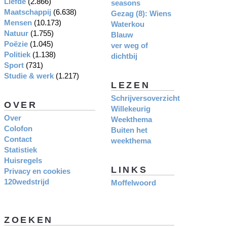
Liefde
(2.866)
seasons
Maatschappij
(6.638)
Gezag (8): Wiens
Mensen
(10.173)
Waterkou
Natuur
(1.755)
Blauw
Poëzie
(1.045)
ver weg of
Politiek
(1.138)
dichtbij
Sport
(731)
Studie & werk
(1.217)
LEZEN
Schrijversoverzicht
OVER
Willekeurig
Over
Weekthema
Colofon
Buiten het
Contact
weekthema
Statistiek
Huisregels
LINKS
Privacy en cookies
120wedstrijd
Moffelwoord
ZOEKEN