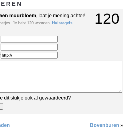
GEREN
120
een muurbloem
, laat je mening achter!
netjes. Je hebt 120 woorden.
Huisregels
.
:
e dit stukje ook al gewaardeerd?
nden
Bovenburen
»