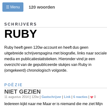
120 woorden
☰ Menu
SCHRIJVERS
RUBY
Ruby heeft geen 120w-account en heeft dus geen
uitgebreide schrijverspagina met biografie, links naar sociale
media en publicatiestatistieken. Hieronder vind je een
overzicht van de gepubliceerde stukjes van Ruby in
(omgekeerd) chronologisch volgorde.
POËZIE
NIET GEZIEN
11 augustus 2014
|
120w
|
Gastschrijver
|
Link
|
6 reacties
|
0
Iedereen kijkt naar me Maar er is niemand die me ziet Mijn