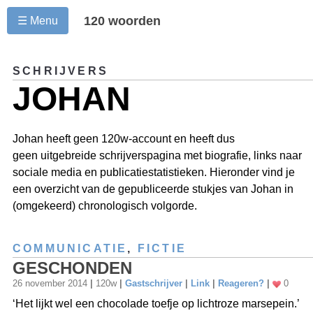
120 woorden
☰ Menu
SCHRIJVERS
JOHAN
Johan heeft geen 120w-account en heeft dus
geen uitgebreide schrijverspagina met biografie, links naar
sociale media en publicatiestatistieken. Hieronder vind je
een overzicht van de gepubliceerde stukjes van Johan in
(omgekeerd) chronologisch volgorde.
COMMUNICATIE
,
FICTIE
GESCHONDEN
26 november 2014
|
120w
|
Gastschrijver
|
Link
|
Reageren?
|
0
‘Het lijkt wel een chocolade toefje op lichtroze marsepein.’