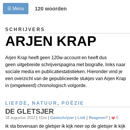
120 woorden
☰ Menu
SCHRIJVERS
ARJEN KRAP
Arjen Krap heeft geen 120w-account en heeft dus
geen uitgebreide schrijverspagina met biografie, links naar
sociale media en publicatiestatistieken. Hieronder vind je
een overzicht van de gepubliceerde stukjes van Arjen Krap
in (omgekeerd) chronologisch volgorde.
LIEFDE
,
NATUUR
,
POËZIE
DE GLETSJER
18 augustus 2012
|
111w
|
Gastschrijver
|
Link
|
Reageren?
|
0
ik sta bovenaan de gletsjer ik kijk neer op de gletsjer ik kijk