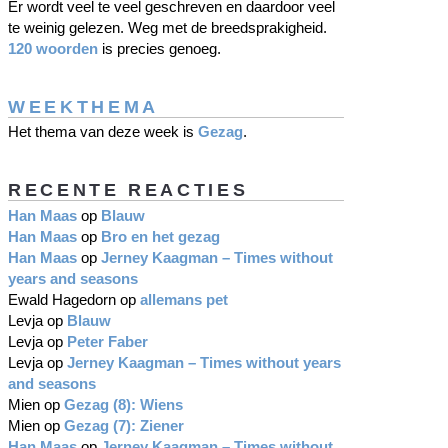
Er wordt veel te veel geschreven en daardoor veel
te weinig gelezen. Weg met de breedsprakigheid.
120 woorden
is precies genoeg.
WEEKTHEMA
Het thema van deze week is
Gezag
.
RECENTE REACTIES
Han Maas
op
Blauw
Han Maas
op
Bro en het gezag
Han Maas
op
Jerney Kaagman – Times without
years and seasons
Ewald Hagedorn
op
allemans pet
Levja
op
Blauw
Levja
op
Peter Faber
Levja
op
Jerney Kaagman – Times without years
and seasons
Mien
op
Gezag (8): Wiens
Mien
op
Gezag (7): Ziener
Han Maas
op
Jerney Kaagman – Times without