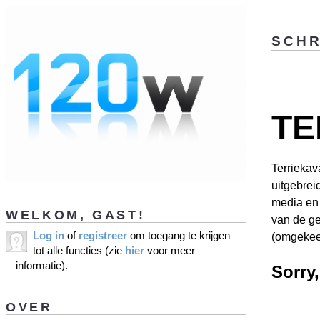
SCHR
TE
Terrieka
uitgebrei
media en 
WELKOM, GAST!
van de ge
Log in
of
registreer
om toegang te krijgen
(omgekeer
tot alle functies (zie
hier
voor meer
informatie).
Sorry
OVER