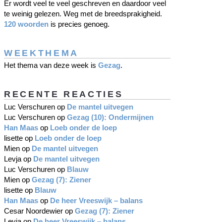
Er wordt veel te veel geschreven en daardoor veel
te weinig gelezen. Weg met de breedsprakigheid.
120 woorden
is precies genoeg.
WEEKTHEMA
Het thema van deze week is
Gezag
.
RECENTE REACTIES
Luc Verschuren
op
De mantel uitvegen
Luc Verschuren
op
Gezag (10): Ondermijnen
Han Maas
op
Loeb onder de loep
lisette
op
Loeb onder de loep
Mien
op
De mantel uitvegen
Levja
op
De mantel uitvegen
Luc Verschuren
op
Blauw
Mien
op
Gezag (7): Ziener
lisette
op
Blauw
Han Maas
op
De heer Vreeswijk – balans
Cesar Noordewier
op
Gezag (7): Ziener
Levja
op
De heer Vreeswijk – balans