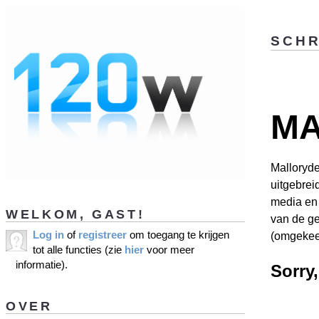
SCHR
MA
Malloryd
uitgebrei
media en 
WELKOM, GAST!
van de ge
Log in
of
registreer
om toegang te krijgen
(omgekeer
tot alle functies (zie
hier
voor meer
informatie).
Sorry
OVER