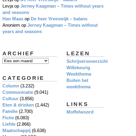
Levja
op
Jerney Kaagman – Times without years
and seasons
Han Maas
op
De heer Vreeswijk – balans
Anoniem
op
Jerney Kaagman – Times without
years and seasons
ARCHIEF
LEZEN
Schrijversoverzicht
Willekeurig
Weekthema
CATEGORIE
Buiten het
Column
(3.232)
weekthema
Communicatie
(9.041)
Cultuur
(3.856)
LINKS
Eten & drinken
(1.442)
Familie
(2.700)
Moffelwoord
Fictie
(6.083)
Liefde
(2.866)
Maatschappij
(6.638)