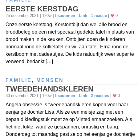
EERSTE KERSTDAG
25 december 2021
|
120w
|
lisaoomen
|
Link
|
1 reactie
|
0
Onze eerste kerstdag. Kerstontbijt dan wel alle brood en
broodbeleg op een niet speciaal gedekte tafel in plaats van
brood maken in de keuken. Ontbijten doen de kinderen
normaal rond de koffietafel en wij aan tafel. Erna rond de
kerstboom met cadeautjes. De kids natuurlijk weer super te
verwend, bedankt […]
FAMILIE
,
MENSEN
TWEEDEHANDSKLEREN
30 november 2021
|
120w
|
lisaoomen
|
Link
|
2 reacties
|
0
Angela obsessie is tweedehandskleren kopen voor haar
eenjarige dochter Lisa. Als ze een meisje zag met een
bepaald kledingstuk moet ze op Vinted ernaar zoeken. Als
het niet lukte, word ze gespannen, onrustig en bang.
Donderdag tot maandag past ze op het eenjarige dochtertje