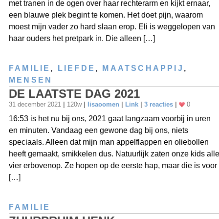
met tranen in de ogen over haar rechterarm en kijkt ernaar,
een blauwe plek begint te komen. Het doet pijn, waarom
moest mijn vader zo hard slaan erop. Eli is weggelopen van
haar ouders het pretpark in. Die alleen […]
FAMILIE
,
LIEFDE
,
MAATSCHAPPIJ
,
MENSEN
DE LAATSTE DAG 2021
31 december 2021
|
120w
|
lisaoomen
|
Link
|
3 reacties
|
0
16:53 is het nu bij ons, 2021 gaat langzaam voorbij in uren
en minuten. Vandaag een gewone dag bij ons, niets
speciaals. Alleen dat mijn man appelflappen en oliebollen
heeft gemaakt, smikkelen dus. Natuurlijk zaten onze kids all
vier erbovenop. Ze hopen op de eerste hap, maar die is voor
[…]
FAMILIE