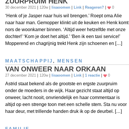
ZUURPRUIM HENK
30 december 2021
|
120w
|
lisaoomen
|
Link
|
Reageren?
|
0
‘Henk of je Jasper naar huis wil brengen.’ Roept oma Alie
naar haar man. Gemopper klinkt uit de keuken en Henk komt
nors de woonkamer binnen. ‘Altijd weer hetzelfde met onze
dochter!’ ‘Kom je doet het altijd.’ ‘Ben ik een taxi service!’
Mopperend en chagrijnig trekt Henk zijn schoenen en […]
MAATSCHAPPIJ
,
MENSEN
VAN ONWEER NAAR ORKAAN
27 december 2021
|
120w
|
lisaoomen
|
Link
|
1 reactie
|
0
Astrid staat bekend als de grootste en ergste zuurpruim
onder de moeders in de wijk. Haar gezicht staat altijd op
onweer, lacht nooit, onvriendelijk en haar commentaar is
altijd op een strenge toon met een schelle stem. Sta nu voor
haar deur, met trillende handen druk ik op de deurbel. […]
FAMILIE