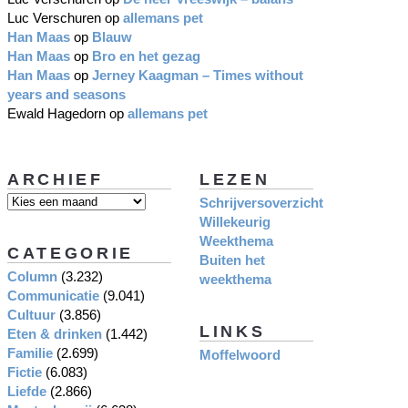
Luc Verschuren
op
allemans pet
Han Maas
op
Blauw
Han Maas
op
Bro en het gezag
Han Maas
op
Jerney Kaagman – Times without
years and seasons
Ewald Hagedorn
op
allemans pet
ARCHIEF
LEZEN
Schrijversoverzicht
Willekeurig
Weekthema
CATEGORIE
Buiten het
Column
(3.232)
weekthema
Communicatie
(9.041)
Cultuur
(3.856)
LINKS
Eten & drinken
(1.442)
Familie
(2.699)
Moffelwoord
Fictie
(6.083)
Liefde
(2.866)