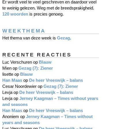
Er wordt veel te veel geschreven en daardoor veel
te weinig gelezen. Weg met de breedsprakigheid.
120 woorden
is precies genoeg.
WEEKTHEMA
Het thema van deze week is
Gezag
.
RECENTE REACTIES
Luc Verschuren
op
Blauw
Mien
op
Gezag (7): Ziener
lisette
op
Blauw
Han Maas
op
De heer Vreeswijk – balans
Cesar Noordewier
op
Gezag (7): Ziener
Levja
op
De heer Vreeswijk – balans
Levja
op
Jerney Kaagman – Times without years
and seasons
Han Maas
op
De heer Vreeswijk – balans
Anoniem
op
Jerney Kaagman – Times without
years and seasons
Luc Verschuren
op
De heer Vreeswijk – balans