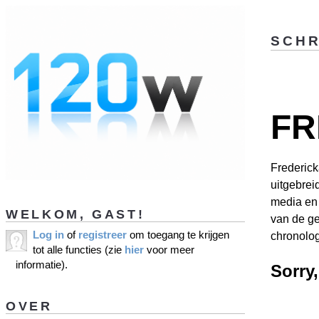
SCHR
FR
Frederick
uitgebrei
media en 
WELKOM, GAST!
van de ge
Log in
of
registreer
om toegang te krijgen
chronolog
tot alle functies (zie
hier
voor meer
informatie).
Sorry
OVER