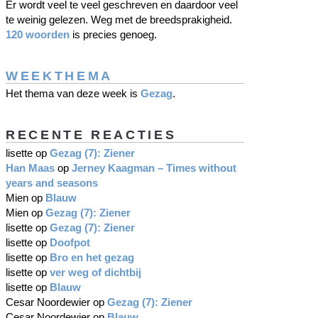
Er wordt veel te veel geschreven en daardoor veel
te weinig gelezen. Weg met de breedsprakigheid.
120 woorden
is precies genoeg.
WEEKTHEMA
Het thema van deze week is
Gezag
.
RECENTE REACTIES
lisette
op
Gezag (7): Ziener
Han Maas
op
Jerney Kaagman – Times without
years and seasons
Mien
op
Blauw
Mien
op
Gezag (7): Ziener
lisette
op
Gezag (7): Ziener
lisette
op
Doofpot
lisette
op
Bro en het gezag
lisette
op
ver weg of dichtbij
lisette
op
Blauw
Cesar Noordewier
op
Gezag (7): Ziener
Cesar Noordewier
op
Blauw