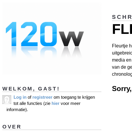
SCHR
FL
Fleurtje 
uitgebrei
media en 
van de ge
chronolog
Sorry
WELKOM, GAST!
Log in
of
registreer
om toegang te krijgen
tot alle functies (zie
hier
voor meer
informatie).
OVER